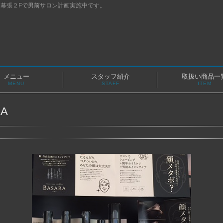
幕張２Fで男前サロン計画実施中です。
メニュー
スタッフ紹介
取扱い商品一
MENU
STAFF
ITEM
A