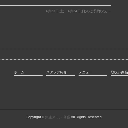
4月23日(土)・4月24日(日)のご予約状況
→
ホーム
スタッフ紹介
メニュー
取扱い商品
Copyright ©
銀座スワン 幕張
All Rights Reserved.